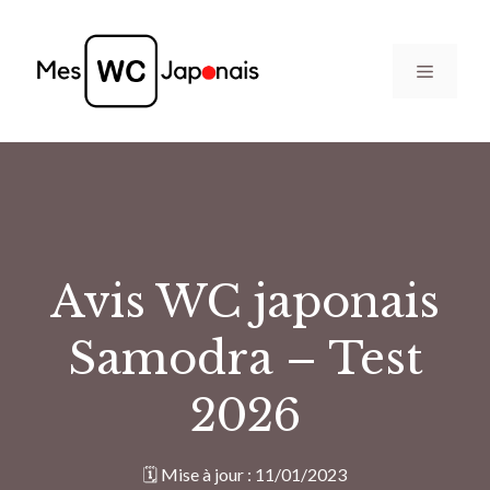
Aller
au
Menu
contenu
Avis WC japonais
Samodra – Test
2026
🗓️ Mise à jour :
11/01/2023